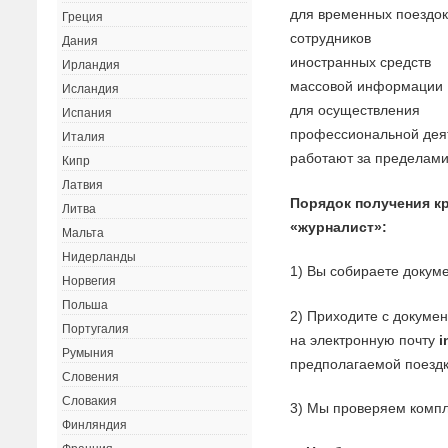
для временных поездо
Греция
сотрудников
Дания
иностранных средств
Ирландия
массовой информации
Исландия
для осуществления
Испания
профессиональной деят
Италия
работают за пределами
Кипр
Латвия
Порядок получения к
Литва
«журналист»:
Мальта
Нидерланды
1) Вы собираете докуме
Норвегия
Польша
2) Приходите с докуме
Португалия
на электронную почту
i
Румыния
предполагаемой поездк
Словения
Словакия
3) Мы проверяем компл
Финляндия