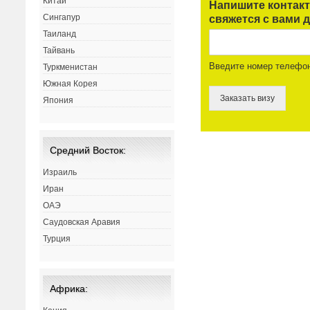
Китай
Напишите контак
Сингапур
свяжется с вами д
Таиланд
Тайвань
Введите номер телефо
Туркменистан
Южная Корея
Заказать визу
Япония
Средний Восток:
Израиль
Иран
ОАЭ
Саудовская Аравия
Турция
Африка: