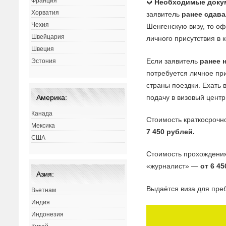
Франция
Необходимые доку
Хорватия
заявитель
ранее сдав
Чехия
Шенгенскую визу, то о
Швейцария
личного присутствия в 
Швеция
Если заявитель
ранее 
Эстония
потребуется личное при
страны поездки. Ехать
подачу в визовый цент
Америка:
Канада
Стоимость краткосрочн
Мексика
7 450 рублей.
США
Стоимость прохождения
«журналист» —
от 6 4
Азия:
Выдаётся виза для пр
Вьетнам
Индия
Индонезия